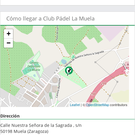
Cómo llegar a Club Pádel La Muela
+
−
Leaflet
| ©
OpenStreetMap
contributors
Dirección
Calle Nuestra Señora de la Sagrada , s/n
50198
Muela
(
Zaragoza
)