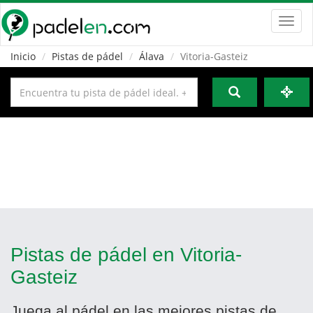
Toggl
navig
Inicio
Pistas de pádel
Álava
Vitoria-Gasteiz
Pistas de pádel en Vitoria-
Gasteiz
Juega al pádel en las mejores pistas de