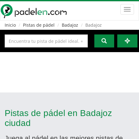
Toggl
navig
Inicio
Pistas de pádel
Badajoz
Badajoz
Pistas de pádel en Badajoz
ciudad
Juega al pádel en las mejores pistas de