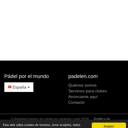
Pádel por el mundo
padelen.com
Quiénes somos
España
Servicios para clubes
Anúnciante aquí
Contacto
© Padelen [pistas de pádel en padelen.com] 2026
Política de
Privacidad
Política de Cookies
Esta web utiliza cookies de terceros, como analytics, redes
Acepto!