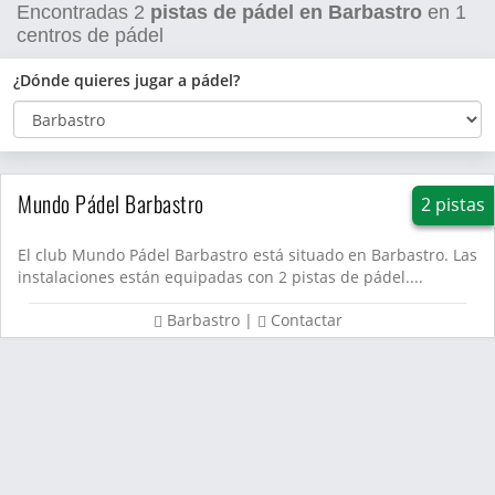
Encontradas
2
pistas de pádel en Barbastro
en
1
centros de pádel
¿Dónde quieres jugar a pádel?
Mundo Pádel Barbastro
2 pistas
El club Mundo Pádel Barbastro está situado en Barbastro. Las
instalaciones están equipadas con 2 pistas de pádel....
Barbastro
|
Contactar