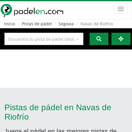
Toggl
navig
Inicio
Pistas de pádel
Segovia
Navas de Riofrío
Pistas de pádel en Navas de
Riofrío
Juega al pádel en las mejores pistas de