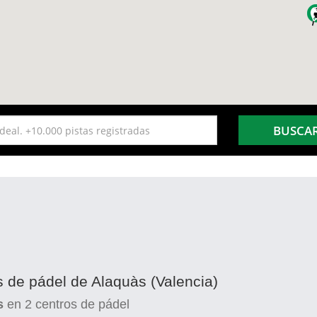
BUSCA
s de pádel de Alaquàs (Valencia)
s
en
2
centros de pádel