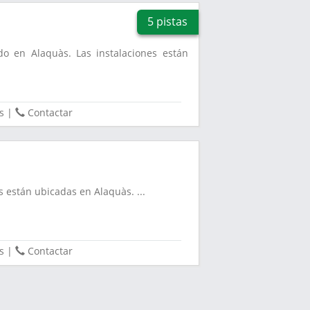
5 pistas
ado en Alaquàs. Las instalaciones están
.
s
|
Contactar
s están ubicadas en Alaquàs. ...
s
|
Contactar